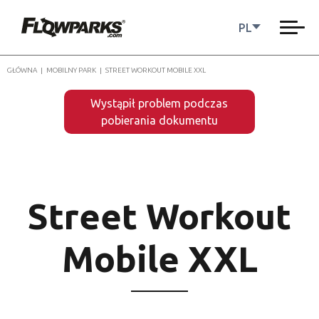
PL
GŁÓWNA
|
MOBILNY PARK
|
STREET WORKOUT MOBILE XXL
Wystąpił problem podczas
pobierania dokumentu
Street Workout
Mobile XXL