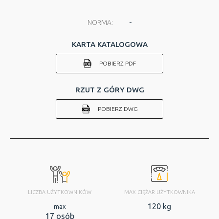
-
NORMA:
KARTA KATALOGOWA
POBIERZ PDF
RZUT Z GÓRY DWG
POBIERZ DWG
LICZBA UŻYTKOWNIKÓW
MAX CIĘŻAR UŻYTKOWNIKA
120 kg
max
17 osób