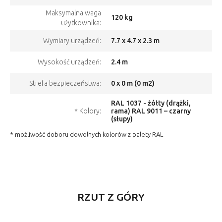
Maksymalna waga
120 kg
użytkownika:
7.7 x 4.7 x 2.3 m
Wymiary urządzeń:
2.4 m
Wysokość urządzeń:
0 x 0 m (0 m2)
Strefa bezpieczeństwa:
RAL 1037 - żółty (drążki,
* Kolory:
rama) RAL 9011 – czarny
(słupy)
* możliwość doboru dowolnych kolorów z palety RAL
RZUT Z GÓRY