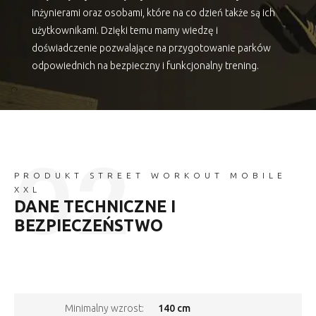
inżynierami oraz osobami, które na co dzień także są ich
użytkownikami. Dzięki temu mamy wiedzę i
doświadczenie pozwalające na przygotowanie parków
odpowiednich na bezpieczny i funkcjonalny trening.
PRODUKT STREET WORKOUT MOBILE
XXL
DANE TECHNICZNE I
BEZPIECZEŃSTWO
140 cm
Minimalny wzrost: