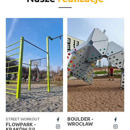
BOULDER -
STREET WORKOUT
fb
fb
WROCŁAW
FLOWPARK -
insta
insta
KRAKÓW (UL.