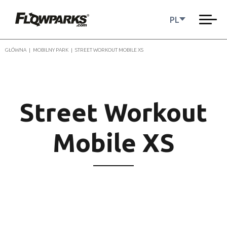
PL
GŁÓWNA
|
MOBILNY PARK
|
STREET WORKOUT MOBILE XS
Street Workout
Mobile XS