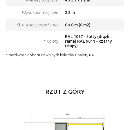
Wymiary urządzeń:
2.2 m
Wysokość urządzeń:
0 x 0 m (0 m2)
Strefa bezpieczeństwa:
RAL 1037 - żółty (drążki,
* Kolory:
rama) RAL 9011 – czarny
(słupy)
* możliwość doboru dowolnych kolorów z palety RAL
RZUT Z GÓRY