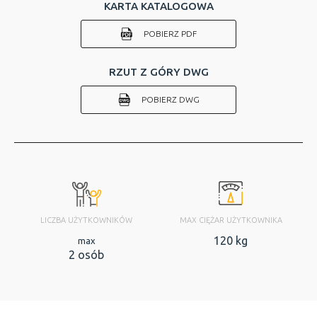
KARTA KATALOGOWA
POBIERZ PDF
RZUT Z GÓRY DWG
POBIERZ DWG
LICZBA UŻYTKOWNIKÓW
MAX CIĘŻAR UŻYTKOWNIKA
120 kg
max
2 osób