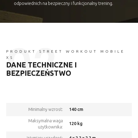
odpowiednich na bezpieczny i funkcjonalny trening.
PRODUKT STREET WORKOUT MOBILE
XS
DANE TECHNICZNE I
BEZPIECZEŃSTWO
140 cm
Minimalny wzrost:
Maksymalna waga
120 kg
użytkownika:
4 x 2.2 x 2.2 m