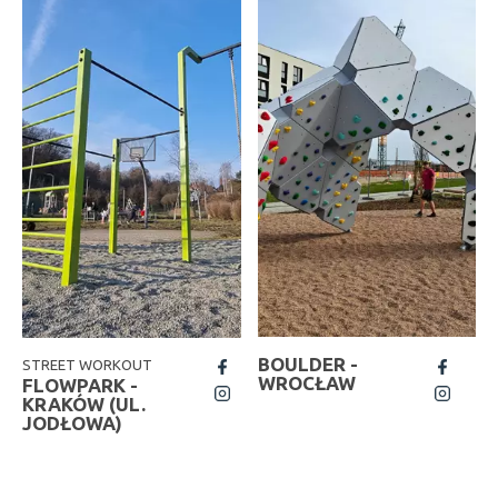
BOULDER -
STREET WORKOUT
fb
fb
WROCŁAW
FLOWPARK -
insta
insta
KRAKÓW (UL.
JODŁOWA)