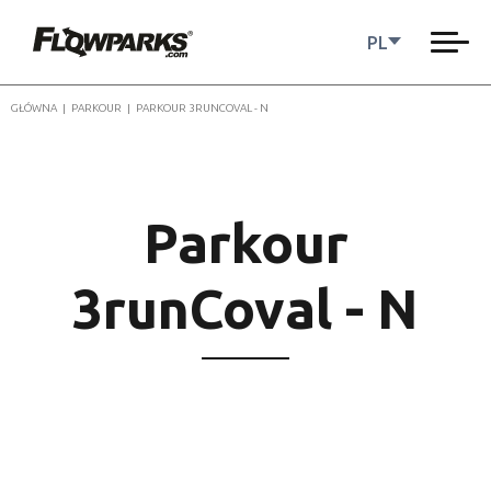
PL
GŁÓWNA
|
PARKOUR
|
PARKOUR 3RUNCOVAL - N
Parkour
3runCoval - N