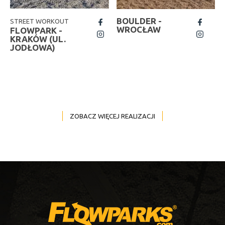
BOULDER -
STREET WORKOUT
fb
fb
WROCŁAW
FLOWPARK -
insta
insta
KRAKÓW (UL.
JODŁOWA)
ZOBACZ WIĘCEJ REALIZACJI