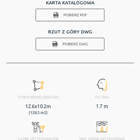
KARTA KATALOGOWA
POBIERZ PDF
RZUT Z GÓRY DWG
POBIERZ DWG
STREFA BEZPIECZEŃSTWA
HIC MAX
12.6x10.2m
1.7 m
(128.5 m2)
LICZBA UŻYTKOWNIKÓW
MAX CIĘŻAR UŻYTKOWNIKA