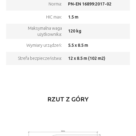
PN-EN 16899:2017-02
Norma:
1.5 m
HIC max:
Maksymalna waga
120 kg
użytkownika:
5.5 x 8.5 m
Wymiary urządzeń:
12 x 8.5 m (102 m2)
Strefa bezpieczeństwa:
RZUT Z GÓRY