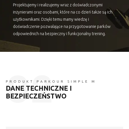
Projektujemy i realizujemy wraz z doświadczonymi
inżynierami oraz osobami, które na co dzień także są ich
użytkownikami. Dzięki temu mamy wiedzę i
doświadczenie pozwalające na przygotowanie parków
odpowiednich na bezpieczny i funkcjonalny trening.
PRODUKT PARKOUR SIMPLE M
DANE TECHNICZNE I
BEZPIECZEŃSTWO