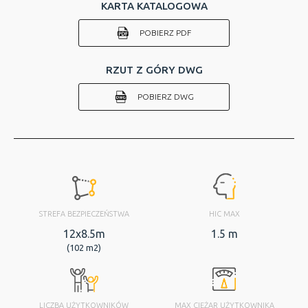
KARTA KATALOGOWA
POBIERZ PDF
RZUT Z GÓRY DWG
POBIERZ DWG
STREFA BEZPIECZEŃSTWA
HIC MAX
12x8.5m
1.5 m
(102 m2)
LICZBA UŻYTKOWNIKÓW
MAX CIĘŻAR UŻYTKOWNIKA