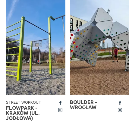
BOULDER -
STREET WORKOUT
fb
fb
WROCŁAW
FLOWPARK -
insta
insta
KRAKÓW (UL.
JODŁOWA)