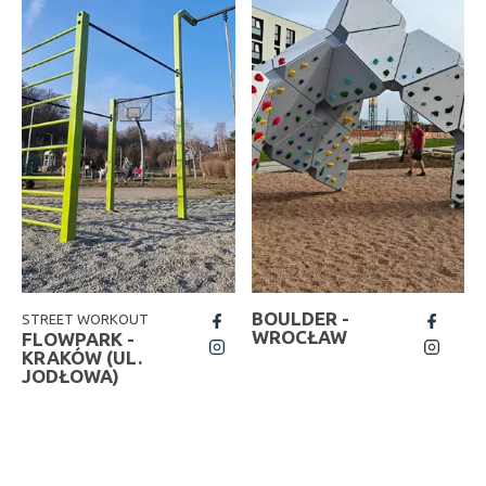
BOULDER -
STREET WORKOUT
fb
fb
WROCŁAW
FLOWPARK -
insta
insta
KRAKÓW (UL.
JODŁOWA)