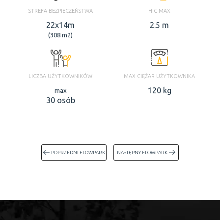
STREFA BEZPIECZEŃSTWA
HIC MAX
22x14m
2.5 m
(308 m2)
LICZBA UŻYTKOWNIKÓW
MAX CIĘŻAR UŻYTKOWNIKA
120 kg
max
30 osób
POPRZEDNI FLOWPARK
NASTĘPNY FLOWPARK