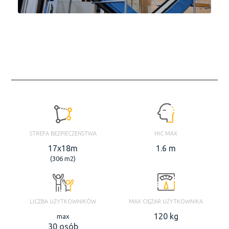
STREFA BEZPIECZEŃSTWA
HIC MAX
17x18m
1.6 m
(306 m2)
LICZBA UŻYTKOWNIKÓW
MAX CIĘŻAR UŻYTKOWNIKA
120 kg
max
30 osób