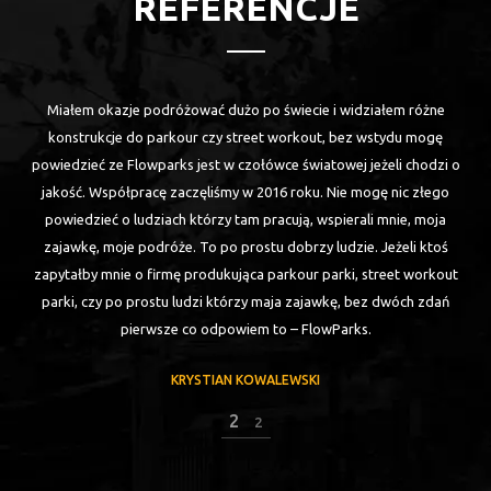
REFERENCJE
"Pierwszy kontakt z Flowparkiem miałem w Nidzicy, gdzie moje ziomki
budowały pierwszy park do street workout. Park wyszedł pierwsza
o
klasa. Pomimo tego, że było to prawie 5 lat temu, park stoi wciąż
zadbany, stabilny i wytrzymały. Trenuje parkour, wiec każda konstrukcja
na której skacze musi mieć +1000 do wytrzymałości. Flowparki takie są.
W 2016 odwiedziłem kolejny park w Norwegii. Bez dwóch zdań
najlepszy parkour park na jakim byłem. Oprócz tego skakałem na
różnych parkach zbudowanych przez Flowparks. Każdy był naprawdę
dobrze zrobiony
KRYSTIAN KOWALEWSKI
2
2