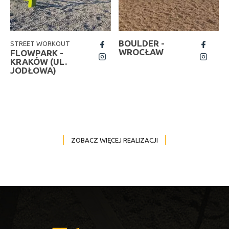
BOULDER -
STREET WORKOUT
fb
fb
WROCŁAW
FLOWPARK -
insta
insta
KRAKÓW (UL.
JODŁOWA)
ZOBACZ WIĘCEJ REALIZACJI