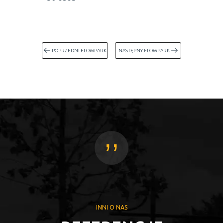
POPRZEDNI FLOWPARK
NASTĘPNY FLOWPARK
,,
INNI O NAS