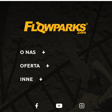
O NAS
OFERTA
INNE
fb
yt
insta