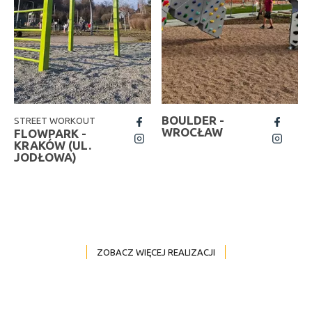
BOULDER -
STREET WORKOUT
fb
fb
WROCŁAW
FLOWPARK -
insta
insta
KRAKÓW (UL.
JODŁOWA)
ZOBACZ WIĘCEJ REALIZACJI