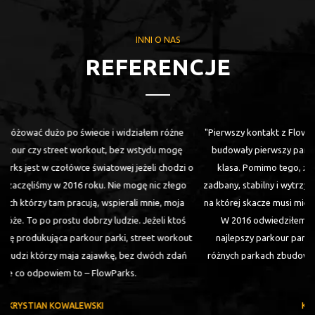
INNI O NAS
REFERENCJE
"Pierwszy kontakt z Flowparkiem miałem w Nidzicy, gdzie moje ziomki
budowały pierwszy park do street workout. Park wyszedł pierwsza
o
klasa. Pomimo tego, że było to prawie 5 lat temu, park stoi wciąż
zadbany, stabilny i wytrzymały. Trenuje parkour, wiec każda konstrukcja
na której skacze musi mieć +1000 do wytrzymałości. Flowparki takie są.
W 2016 odwiedziłem kolejny park w Norwegii. Bez dwóch zdań
najlepszy parkour park na jakim byłem. Oprócz tego skakałem na
różnych parkach zbudowanych przez Flowparks. Każdy był naprawdę
dobrze zrobiony
KRYSTIAN KOWALEWSKI