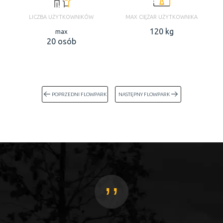
LICZBA UŻYTKOWNIKÓW
MAX CIĘŻAR UŻYTKOWNIKA
120 kg
max
20 osób
POPRZEDNI FLOWPARK
NASTĘPNY FLOWPARK
,,