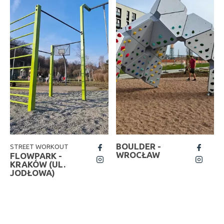
BOULDER -
STREET WORKOUT
fb
fb
WROCŁAW
FLOWPARK -
insta
insta
KRAKÓW (UL.
JODŁOWA)