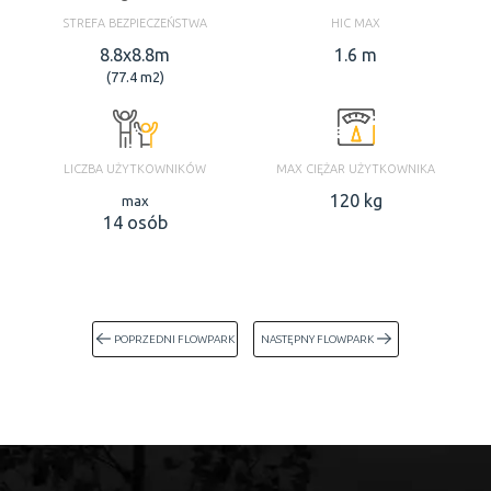
STREFA BEZPIECZEŃSTWA
HIC MAX
8.8x8.8m
1.6 m
(77.4 m2)
LICZBA UŻYTKOWNIKÓW
MAX CIĘŻAR UŻYTKOWNIKA
120 kg
max
14 osób
POPRZEDNI FLOWPARK
NASTĘPNY FLOWPARK