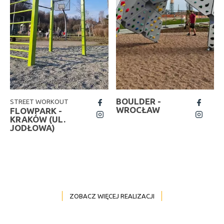
BOULDER -
STREET WORKOUT
fb
fb
WROCŁAW
FLOWPARK -
insta
insta
KRAKÓW (UL.
JODŁOWA)
ZOBACZ WIĘCEJ REALIZACJI