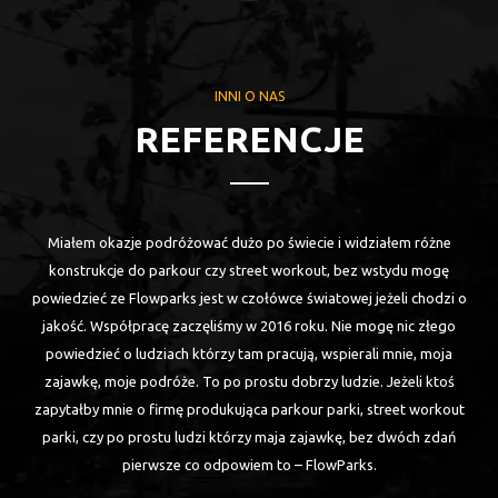
INNI O NAS
REFERENCJE
ki
Miałem okazje podróżować dużo po świecie i widziałem różne
a
konstrukcje do parkour czy street workout, bez wstydu mogę
powiedzieć ze Flowparks jest w czołówce światowej jeżeli chodzi o
cja
jakość. Współpracę zaczęliśmy w 2016 roku. Nie mogę nic złego
są.
powiedzieć o ludziach którzy tam pracują, wspierali mnie, moja
zajawkę, moje podróże. To po prostu dobrzy ludzie. Jeżeli ktoś
zapytałby mnie o firmę produkująca parkour parki, street workout
dę
parki, czy po prostu ludzi którzy maja zajawkę, bez dwóch zdań
pierwsze co odpowiem to – FlowParks.