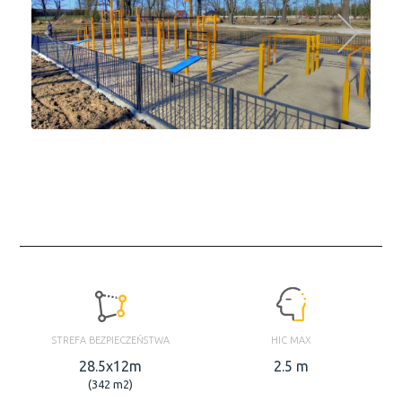
STREFA BEZPIECZEŃSTWA
HIC MAX
28.5x12m
2.5 m
(342 m2)