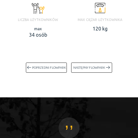
LICZBA UŻYTKOWNIKÓW
MAX CIĘŻAR UŻYTKOWNIKA
120 kg
max
34 osób
POPRZEDNI FLOWPARK
NASTĘPNY FLOWPARK
,,