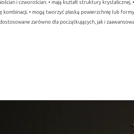
cian i czworościan: • mają kształt struktury krystalicznej, 
bę kombinacji, • mogą tworzyć płaską powierzchnię lub form
 dostosowane zarówno dla początkujących, jak i zaawansow