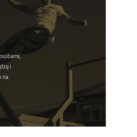
 osobami,
dzę i
h na