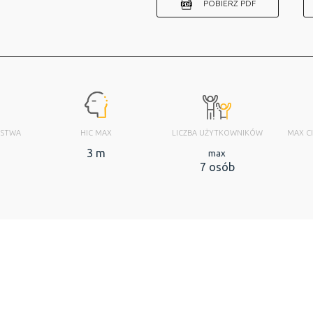
POBIERZ PDF
ŃSTWA
HIC MAX
LICZBA UŻYTKOWNIKÓW
MAX C
m
3 m
max
7 osób