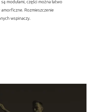
• są modułami, części można łatwo
y amorficzne. Rozmieszczenie
anych wspinaczy.