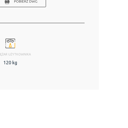
POBIERZ DWG
IĘŻAR UŻYTKOWNIKA
120 kg