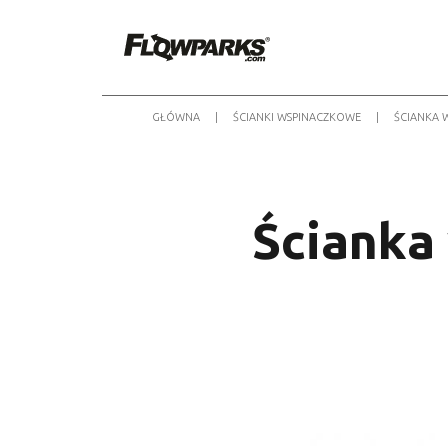
GŁÓWNA
|
ŚCIANKI WSPINACZKOWE
|
ŚCIANKA 
Ścianka