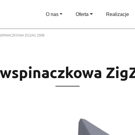
O nas
Oferta
Realizacje
WSPINACZKOWA ZIGZAG Z008
 wspinaczkowa Zig