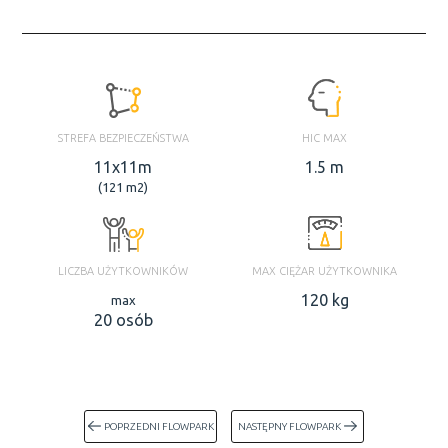
STREFA BEZPIECZEŃSTWA
HIC MAX
11x11m
1.5 m
(121 m2)
LICZBA UŻYTKOWNIKÓW
MAX CIĘŻAR UŻYTKOWNIKA
120 kg
max
20 osób
POPRZEDNI FLOWPARK
NASTĘPNY FLOWPARK