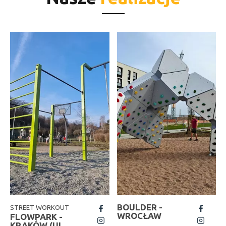
BOULDER -
STREET WORKOUT
fb
fb
WROCŁAW
FLOWPARK -
insta
insta
KRAKÓW (UL.