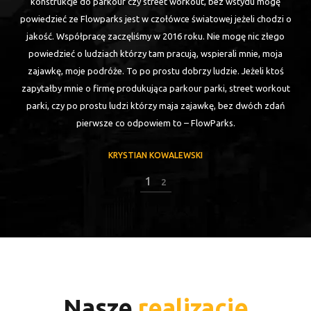
budowały pierwszy park do street workout. Park wyszedł pierwsza
o
klasa. Pomimo tego, że było to prawie 5 lat temu, park stoi wciąż
zadbany, stabilny i wytrzymały. Trenuje parkour, wiec każda konstrukcja
na której skacze musi mieć +1000 do wytrzymałości. Flowparki takie są.
W 2016 odwiedziłem kolejny park w Norwegii. Bez dwóch zdań
najlepszy parkour park na jakim byłem. Oprócz tego skakałem na
różnych parkach zbudowanych przez Flowparks. Każdy był naprawdę
dobrze zrobiony
KRYSTIAN KOWALEWSKI
2
2
Nasze
realizacje