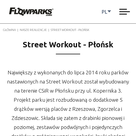
PL
GŁÓWNA
|
NASZE REALIZACJE
|
STREET WORKOUT - PŁOŃSK
Street Workout - Płońsk
Największy z wykonanych do lipca 2014 roku parków
nastawionych na Street Workout został wybudowany
na terenie CSiR w Płońsku przy ul. Kopernika 3.
Projekt parku jest rozbudowaną o dodatkowe 5
drążków wersją placów z Rzeszowa, Zgorzelca i
Zdzieszowic. Składa się zatem z drabinki pionowej i
poziomej, zestawów podwójnych i pojedynczych