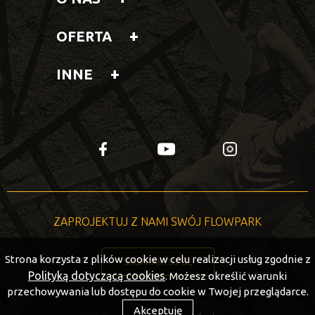
OFERTA
INNE
fb
yt
insta
ZAPROJEKTUJ Z NAMI SWÓJ FLOWPARK
Strona korzysta z plików cookie w celu realizacji usług zgodnie z
SKONTAKTUJ SIĘ
Polityką dotyczącą cookies
. Możesz określić warunki
przechowywania lub dostępu do cookie w Twojej przeglądarce.
Akceptuję