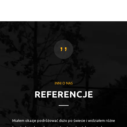
,,
INNI O NAS
REFERENCJE
"Pierwszy kontakt z Flowparkiem miałem w Nidzicy, gdzie moje ziomki